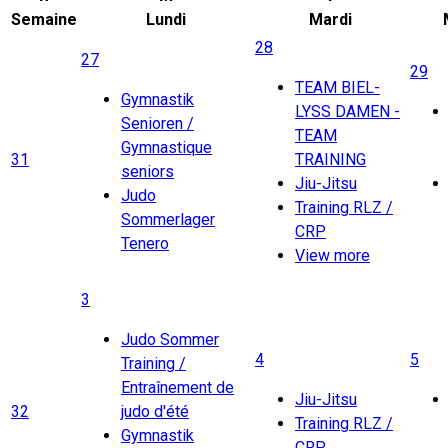
Semaine
Lundi
Mardi
28
27
29
TEAM BIEL-
Gymnastik
LYSS DAMEN -
Senioren /
TEAM
Gymnastique
31
TRAINING
seniors
Jiu-Jitsu
Judo
Training RLZ /
Sommerlager
CRP
Tenero
View more
3
Judo Sommer
4
5
Training /
Entraînement de
Jiu-Jitsu
32
judo d'été
Training RLZ /
Gymnastik
CRP