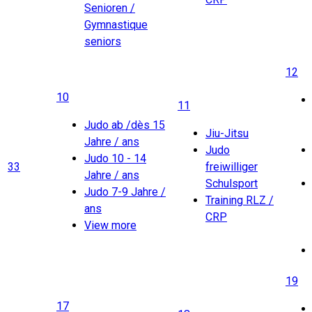
Senioren /
Gymnastique
seniors
12
10
11
Judo ab /dès 15
Jiu-Jitsu
Jahre / ans
Judo
Judo 10 - 14
33
freiwilliger
Jahre / ans
Schulsport
Judo 7-9 Jahre /
Training RLZ /
ans
CRP
View more
19
17