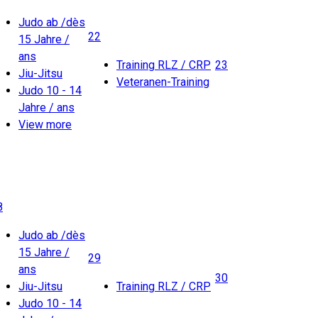
Judo ab /dès
22
15 Jahre /
ans
Training RLZ / CRP
23
Jiu-Jitsu
Veteranen-Training
Judo 10 - 14
Jahre / ans
View more
8
Judo ab /dès
15 Jahre /
29
ans
30
Jiu-Jitsu
Training RLZ / CRP
Judo 10 - 14