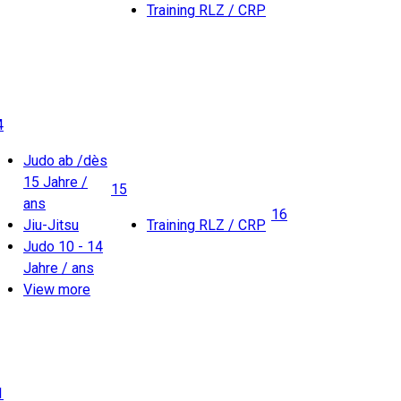
Training RLZ / CRP
4
Judo ab /dès
15 Jahre /
15
ans
16
Jiu-Jitsu
Training RLZ / CRP
Judo 10 - 14
Jahre / ans
View more
1