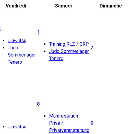
Vendredi
Samedi
Dimanche
1
1
Jiu-Jitsu
Training RLZ / CRP
Judo
2
Judo Sommerlager
Sommerlager
Tenero
Tenero
8
Manifestation
Privé /
9
Jiu-Jitsu
Privatveranstaltung