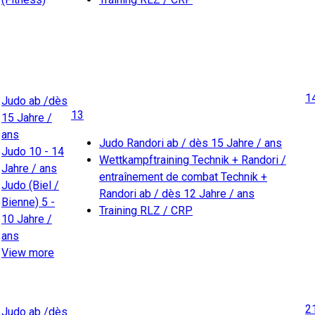
1
Judo ab /dès
13
15 Jahre /
ans
Judo Randori ab / dès 15 Jahre / ans
Judo 10 - 14
Wettkampftraining Technik + Randori /
Jahre / ans
entraînement de combat Technik +
Judo (Biel /
Randori ab / dès 12 Jahre / ans
Bienne) 5 -
Training RLZ / CRP
10 Jahre /
ans
View more
2
Judo ab /dès