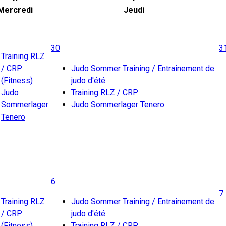
Mercredi
Jeudi
30
3
Training RLZ
/ CRP
Judo Sommer Training / Entraînement de
(Fitness)
judo d'été
Judo
Training RLZ / CRP
Sommerlager
Judo Sommerlager Tenero
Tenero
6
7
Training RLZ
Judo Sommer Training / Entraînement de
/ CRP
judo d'été
(Fitness)
Training RLZ / CRP