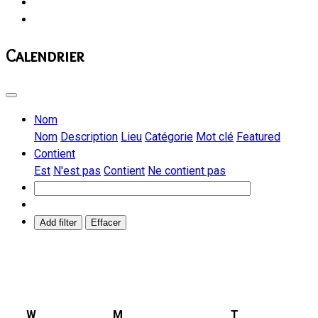
Calendrier
Nom
Nom
Description
Lieu
Catégorie
Mot clé
Featured
Contient
Est
N'est pas
Contient
Ne contient pas
Add filter
Effacer
W
M
T