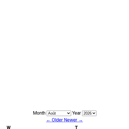
Month
Year
← Older
Newer →
W
T