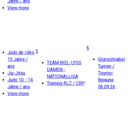
Jahre / ans
View more
6
5
Judo ab /dès
15 Jahre /
Grünschnabel
TEAM BIEL-LYSS
ans
Turnier /
DAMEN -
Jiu-Jitsu
Tournoi
NATIONALLIGA
Judo 10 - 14
Bejaune
Training RLZ / CRP
Jahre / ans
06.09.26
View more