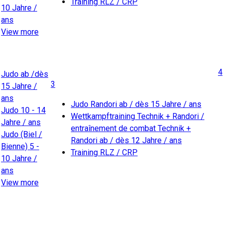
Training RLZ / CRP
10 Jahre /
ans
View more
4
Judo ab /dès
3
15 Jahre /
ans
Judo Randori ab / dès 15 Jahre / ans
Judo 10 - 14
Wettkampftraining Technik + Randori /
Jahre / ans
entraînement de combat Technik +
Judo (Biel /
Randori ab / dès 12 Jahre / ans
Bienne) 5 -
Training RLZ / CRP
10 Jahre /
ans
View more