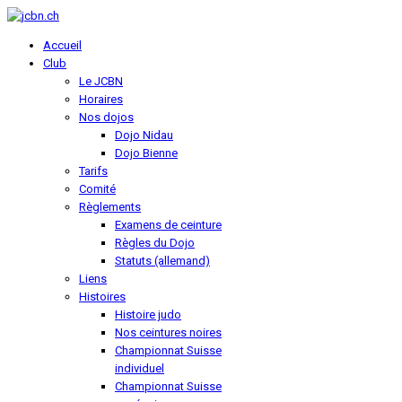
Accueil
Club
Le JCBN
Horaires
Nos dojos
Dojo Nidau
Dojo Bienne
Tarifs
Comité
Règlements
Examens de ceinture
Règles du Dojo
Statuts (allemand)
Liens
Histoires
Histoire judo
Nos ceintures noires
Championnat Suisse
individuel
Championnat Suisse