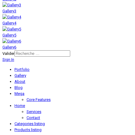
Gallery3
Gallery4
Gallery5
Gallery6
Valider
Sign In
Portfolio
Gallery
About
Blog
Mega
Core Features
Home
Services
Contact
Categories listing
Products listing