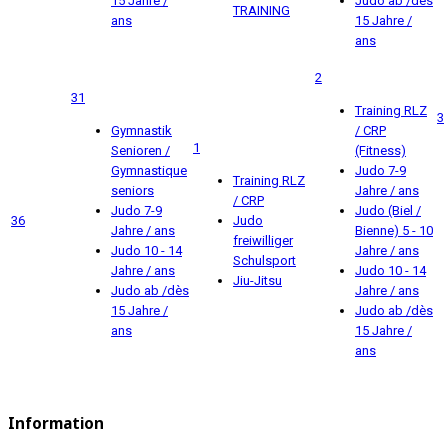
15 Jahre /
Judo ab /dès
TRAINING
ans
15 Jahre /
ans
2
31
Training RLZ
3
Gymnastik
/ CRP
1
Senioren /
(Fitness)
Gymnastique
Judo 7-9
Training RLZ
seniors
Jahre / ans
/ CRP
Judo 7-9
Judo (Biel /
36
Judo
Jahre / ans
Bienne) 5 - 10
freiwilliger
Judo 10 - 14
Jahre / ans
Schulsport
Jahre / ans
Judo 10 - 14
Jiu-Jitsu
Judo ab /dès
Jahre / ans
15 Jahre /
Judo ab /dès
ans
15 Jahre /
ans
Information