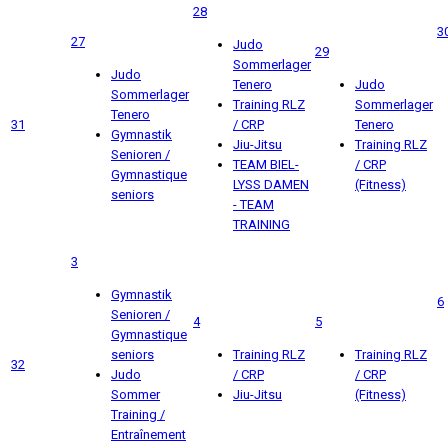
28
3
27
Judo
29
Sommerlager
Judo
Tenero
Judo
Sommerlager
Training RLZ
Sommerlager
Tenero
31
/ CRP
Tenero
Gymnastik
Jiu-Jitsu
Training RLZ
Senioren /
TEAM BIEL-
/ CRP
Gymnastique
LYSS DAMEN
(Fitness)
seniors
- TEAM
TRAINING
3
Gymnastik
6
Senioren /
4
5
Gymnastique
seniors
Training RLZ
Training RLZ
32
Judo
/ CRP
/ CRP
Sommer
Jiu-Jitsu
(Fitness)
Training /
Entraînement