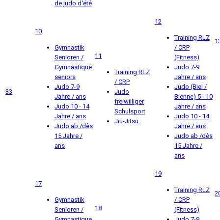
de judo d'été
12
10
Training RLZ
1
Gymnastik
/ CRP
11
Senioren /
(Fitness)
Gymnastique
Judo 7-9
Training RLZ
seniors
Jahre / ans
/ CRP
Judo 7-9
Judo (Biel /
33
Judo
Jahre / ans
Bienne) 5 - 10
freiwilliger
Judo 10 - 14
Jahre / ans
Schulsport
Jahre / ans
Judo 10 - 14
Jiu-Jitsu
Judo ab /dès
Jahre / ans
15 Jahre /
Judo ab /dès
ans
15 Jahre /
ans
19
17
Training RLZ
2
Gymnastik
/ CRP
18
Senioren /
(Fitness)
Gymnastique
Judo 7-9