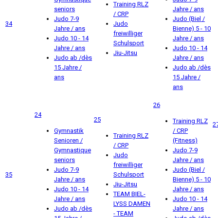
Training RLZ
seniors
Jahre / ans
/ CRP
Judo 7-9
Judo (Biel /
34
Judo
Jahre / ans
Bienne) 5 - 10
freiwilliger
Judo 10 - 14
Jahre / ans
Schulsport
Jahre / ans
Judo 10 - 14
Jiu-Jitsu
Judo ab /dès
Jahre / ans
15 Jahre /
Judo ab /dès
ans
15 Jahre /
ans
26
24
25
Training RLZ
2
Gymnastik
/ CRP
Training RLZ
Senioren /
(Fitness)
/ CRP
Gymnastique
Judo 7-9
Judo
seniors
Jahre / ans
freiwilliger
Judo 7-9
Judo (Biel /
35
Schulsport
Jahre / ans
Bienne) 5 - 10
Jiu-Jitsu
Judo 10 - 14
Jahre / ans
TEAM BIEL-
Jahre / ans
Judo 10 - 14
LYSS DAMEN
Judo ab /dès
Jahre / ans
- TEAM