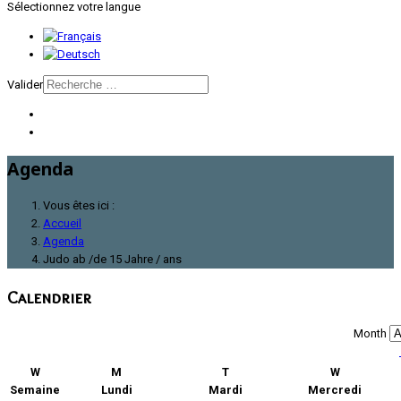
Sélectionnez votre langue
Valider
Agenda
Vous êtes ici :
Accueil
Agenda
Judo ab /de 15 Jahre / ans
Calendrier
Month
W
M
T
W
Semaine
Lundi
Mardi
Mercredi