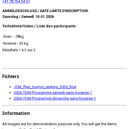
+41 78 764 54 51
ANMELDESCHLUSS /
DATE LIMITE D'INSCRIPTION
:
Samstag /
Samedi 10.01
.2026
Teilnehmerlisten / Liste des participants
Imen - -78kg
Noémie - 33 kg
Résultats 1 à 2 sur 2
Fichiers
JCM_flyer_tournoi_ranking_2026_final
2026-TDM-Programme-samedi-sans-horaires-1
2026-TDM-Programme-dimanche-sans-horaires-1
Information
All images are for demonstration purpose only. You will get the demo