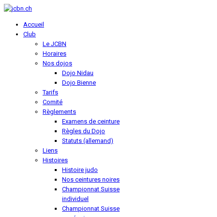
Accueil
Club
Le JCBN
Horaires
Nos dojos
Dojo Nidau
Dojo Bienne
Tarifs
Comité
Règlements
Examens de ceinture
Règles du Dojo
Statuts (allemand)
Liens
Histoires
Histoire judo
Nos ceintures noires
Championnat Suisse
individuel
Championnat Suisse