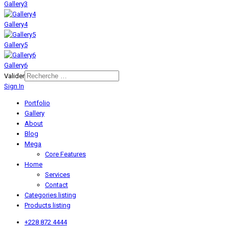
Gallery3
Gallery4
Gallery5
Gallery6
Valider
Sign In
Portfolio
Gallery
About
Blog
Mega
Core Features
Home
Services
Contact
Categories listing
Products listing
+228 872 4444