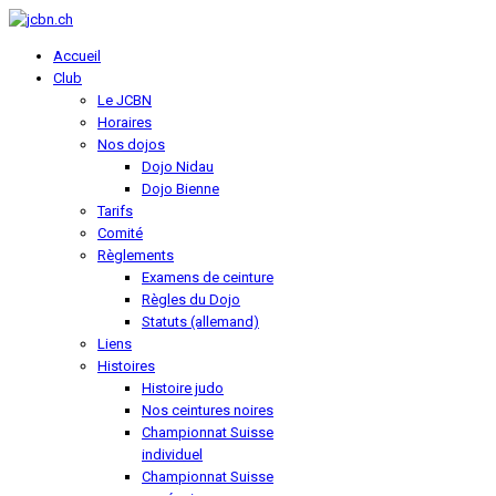
Accueil
Club
Le JCBN
Horaires
Nos dojos
Dojo Nidau
Dojo Bienne
Tarifs
Comité
Règlements
Examens de ceinture
Règles du Dojo
Statuts (allemand)
Liens
Histoires
Histoire judo
Nos ceintures noires
Championnat Suisse
individuel
Championnat Suisse