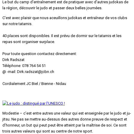
Le but du camp d'entraînement est de pratiquer avec d'autres judokas de
la région, découvrir le judo et passer deux belles journées.
C'est avec plaisir que nous aceuillons judokas et entraîneur de vos clubs
sur notre tatamis.
40 places sont disponibles. Il est prévu de dormir sur le tatamis et les
repas sont organiser surplace.
Pour toute question
contactez directement:
Dirk
Radszat
Téléphone:
078
764
54
51
@ -mail
:
Dirk.radszat@jcbn.ch
Cordialement
JC
Biel /
Bienne
-
Nidau
Modestie – c’est entre autres une valeur qui est enseignée par le judo et ju-
jitsu. Ne pas se mettre au-dessus des autres donne preuve de respect et
d’honneur, un but qui peut peut être atteint par la maîtrise de soi. Ce sont
trois autres valeurs qui sont au centre de notre sport.