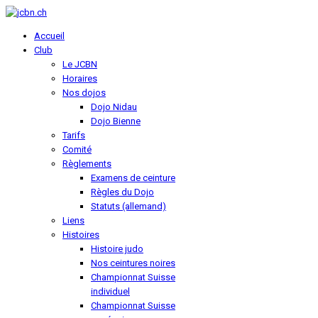
Accueil
Club
Le JCBN
Horaires
Nos dojos
Dojo Nidau
Dojo Bienne
Tarifs
Comité
Règlements
Examens de ceinture
Règles du Dojo
Statuts (allemand)
Liens
Histoires
Histoire judo
Nos ceintures noires
Championnat Suisse
individuel
Championnat Suisse