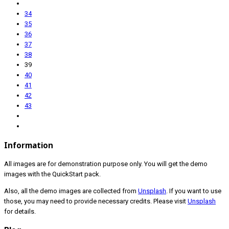
34
35
36
37
38
39
40
41
42
43
Information
All images are for demonstration purpose only. You will get the demo
images with the QuickStart pack.
Also, all the demo images are collected from
Unsplash
. If you want to use
those, you may need to provide necessary credits. Please visit
Unsplash
for details.