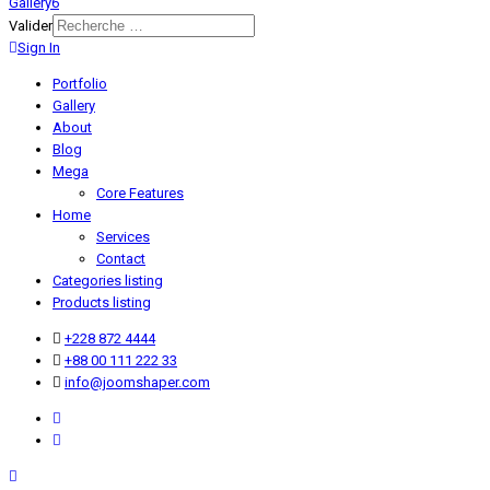
Gallery6
Valider
Sign In
Portfolio
Gallery
About
Blog
Mega
Core Features
Home
Services
Contact
Categories listing
Products listing
+228 872 4444
+88 00 111 222 33
info@joomshaper.com