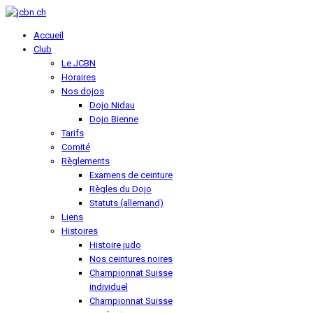
Accueil
Club
Le JCBN
Horaires
Nos dojos
Dojo Nidau
Dojo Bienne
Tarifs
Comité
Règlements
Examens de ceinture
Règles du Dojo
Statuts (allemand)
Liens
Histoires
Histoire judo
Nos ceintures noires
Championnat Suisse
individuel
Championnat Suisse