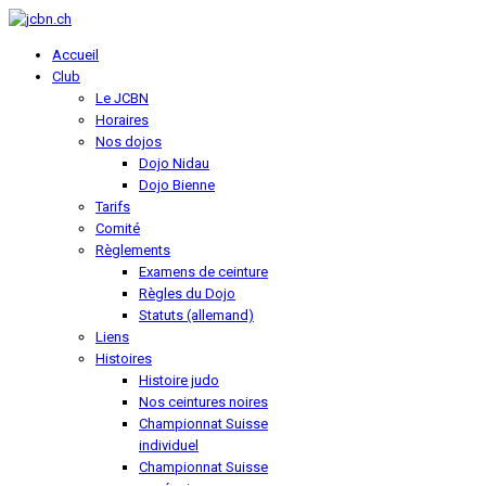
Accueil
Club
Le JCBN
Horaires
Nos dojos
Dojo Nidau
Dojo Bienne
Tarifs
Comité
Règlements
Examens de ceinture
Règles du Dojo
Statuts (allemand)
Liens
Histoires
Histoire judo
Nos ceintures noires
Championnat Suisse
individuel
Championnat Suisse