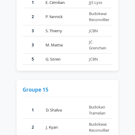
1
E. Cémilian
JJS Lyss
Budokwai
2
P. Yannick
Reconvillier
3
S. Thierry
JCBN
JC
3
M. Mattia
Grenchen
5
G. Sören
JCBN
Groupe 15
Budokan
1
D. Shalva
Tramelan
Budokwai
2
J. Kyan
Reconvillier