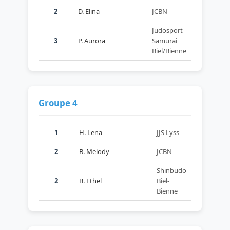
2
D. Elina
JCBN
Judosport
3
P. Aurora
Samurai
Biel/Bienne
Groupe 4
1
H. Lena
JJS Lyss
2
B. Melody
JCBN
Shinbudo
2
B. Ethel
Biel-
Bienne