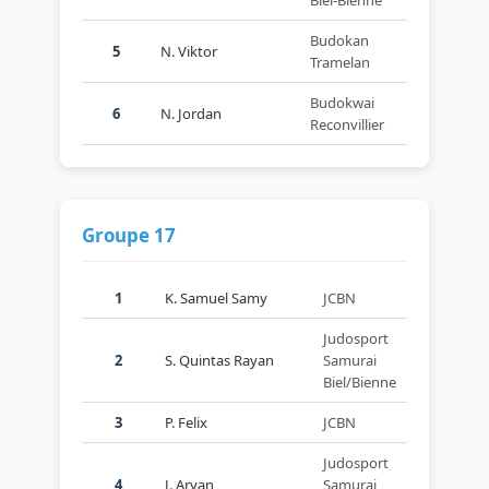
Biel-Bienne
Budokan
5
N. Viktor
Tramelan
Budokwai
6
N. Jordan
Reconvillier
Groupe 17
1
K. Samuel Samy
JCBN
Judosport
2
S. Quintas Rayan
Samurai
Biel/Bienne
3
P. Felix
JCBN
Judosport
4
J. Aryan
Samurai