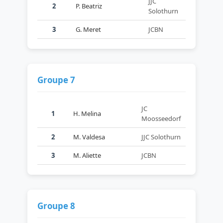
JJC
2
P. Beatriz
Solothurn
3
G. Meret
JCBN
Groupe 7
JC
1
H. Melina
Moosseedorf
2
M. Valdesa
JJC Solothurn
3
M. Aliette
JCBN
Groupe 8