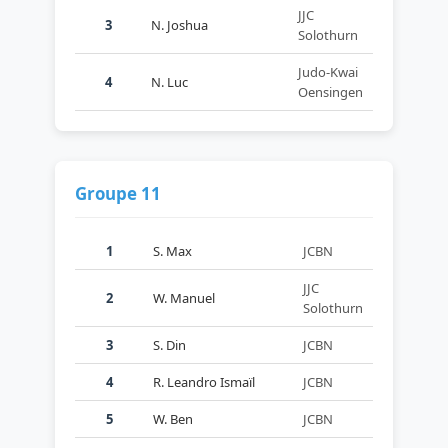
JJC
3
N. Joshua
Solothurn
Judo-Kwai
4
N. Luc
Oensingen
Groupe 11
1
S. Max
JCBN
JJC
2
W. Manuel
Solothurn
3
S. Din
JCBN
4
R. Leandro Ismaïl
JCBN
5
W. Ben
JCBN