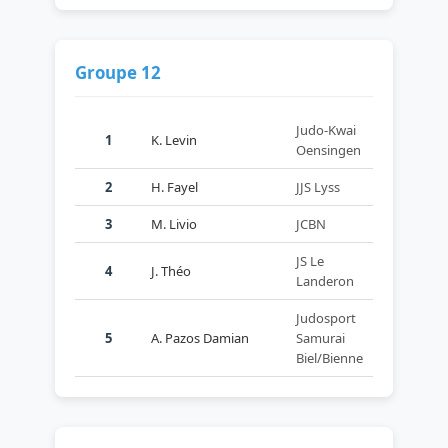
Groupe 12
Judo-Kwai
1
K. Levin
Oensingen
2
H. Fayel
JJS Lyss
3
M. Livio
JCBN
JS Le
4
J. Théo
Landeron
Judosport
5
A. Pazos Damian
Samurai
Biel/Bienne