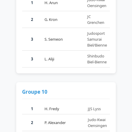
1
H. Arun
Oensingen
JC
2
G. Kron
Grenchen
Judosport
3
S. Semeon
Samurai
Biel/Bienne
Shinbudo
3
L. Aliji
Biel-Bienne
Groupe 10
1
H. Fredy
JJS Lyss
Judo-Kwai
2
P. Alexander
Oensingen