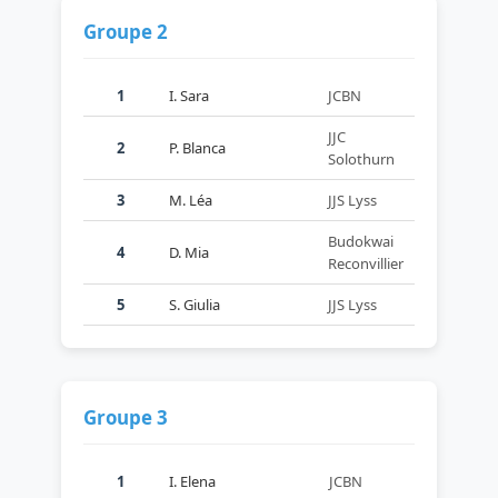
Groupe 2
1
I. Sara
JCBN
JJC
2
P. Blanca
Solothurn
3
M. Léa
JJS Lyss
Budokwai
4
D. Mia
Reconvillier
5
S. Giulia
JJS Lyss
Groupe 3
1
I. Elena
JCBN