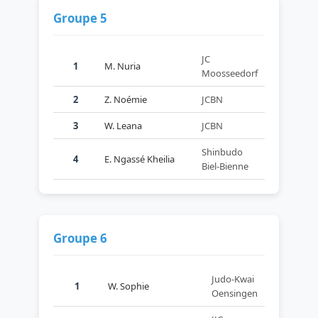
Groupe 5
JC
1
M. Nuria
Moosseedorf
2
Z. Noémie
JCBN
3
W. Leana
JCBN
Shinbudo
4
E. Ngassé Kheilia
Biel-Bienne
Groupe 6
Judo-Kwai
1
W. Sophie
Oensingen