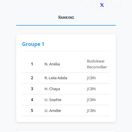
Ranking
Groupe 1
Budokwai
1
N. Anélia
Reconvillier
2
R. Leila Adela
JCBN
3
H. Chaya
JCBN
4
U. Sophie
JCBN
5
U. Amélie
JCBN