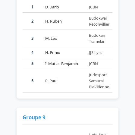
1
D. Dario
JCBN
Budokwai
2
H. Ruben
Reconvillier
Budokan
3
M. Léo
Tramelan
4
H. Ennio
JJS Lyss
5
I. Matias Benjamin
JCBN
Judosport
5
R. Paul
Samurai
Biel/Bienne
Groupe 9
Judo-Kwai