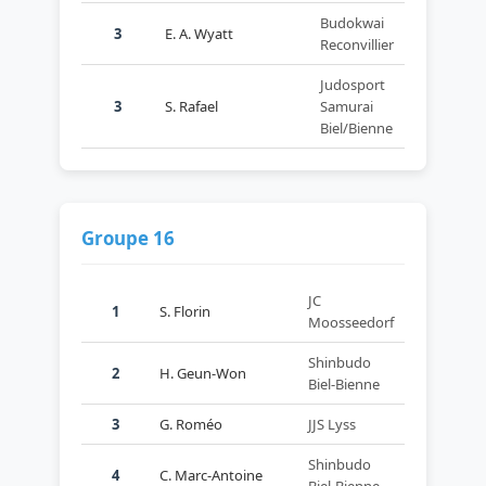
Budokwai
3
E. A. Wyatt
Reconvillier
Judosport
3
S. Rafael
Samurai
Biel/Bienne
Groupe 16
JC
1
S. Florin
Moosseedorf
Shinbudo
2
H. Geun-Won
Biel-Bienne
3
G. Roméo
JJS Lyss
Shinbudo
4
C. Marc-Antoine