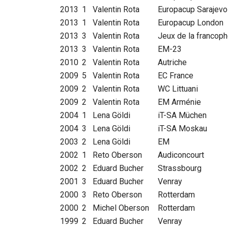
2013
1
Valentin Rota
Europacup Sarajevo
2013
1
Valentin Rota
Europacup London
2013
3
Valentin Rota
Jeux de la francoph
2013
3
Valentin Rota
EM-23
2010
2
Valentin Rota
Autriche
2009
5
Valentin Rota
EC France
2009
2
Valentin Rota
WC Littuani
2009
2
Valentin Rota
EM Arménie
2004
1
Lena Göldi
iT-SA Müchen
2004
3
Lena Göldi
iT-SA Moskau
2003
2
Lena Göldi
EM
2002
1
Reto Oberson
Audiconcourt
2002
2
Eduard Bucher
Strassbourg
2001
3
Eduard Bucher
Venray
2000
3
Reto Oberson
Rotterdam
2000
2
Michel Oberson
Rotterdam
1999
2
Eduard Bucher
Venray