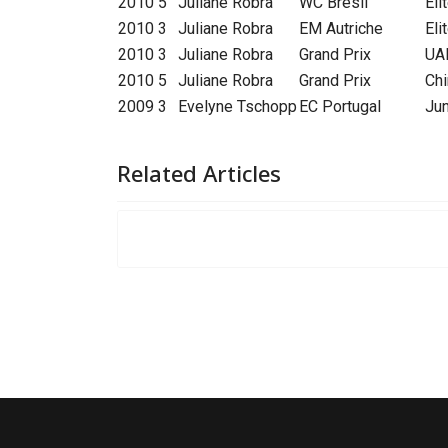
2010
5
Juliane Robra
WC Brésil
Eli
2010
3
Juliane Robra
EM Autriche
Eli
2010
3
Juliane Robra
Grand Prix
UA
2010
5
Juliane Robra
Grand Prix
Ch
2009
3
Evelyne Tschopp
EC Portugal
Jun
Related Articles