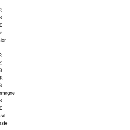
R
S
Z
te
ior
R
Z
B
R
S
lemagne
S
Z
sil
ssie