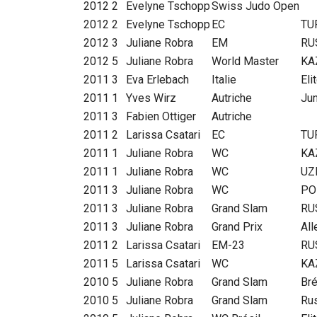
2012
2
Evelyne Tschopp
Swiss Judo Open
2012
2
Evelyne Tschopp
EC
TU
2012
3
Juliane Robra
EM
RU
2012
5
Juliane Robra
World Master
KA
2011
3
Eva Erlebach
Italie
Eli
2011
1
Yves Wirz
Autriche
Jun
2011
3
Fabien Ottiger
Autriche
2011
2
Larissa Csatari
EC
TU
2011
1
Juliane Robra
WC
KA
2011
1
Juliane Robra
WC
UZ
2011
3
Juliane Robra
WC
PO
2011
3
Juliane Robra
Grand Slam
RU
2011
3
Juliane Robra
Grand Prix
Al
2011
2
Larissa Csatari
EM-23
RU
2011
5
Larissa Csatari
WC
KA
2010
5
Juliane Robra
Grand Slam
Bré
2010
5
Juliane Robra
Grand Slam
Ru